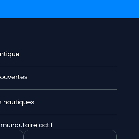
ntique
ouvertes
s nautiques
unautaire actif