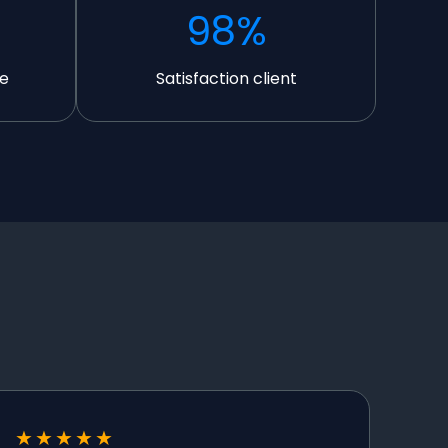
98
%
e
Satisfaction client
★
★
★
★
★